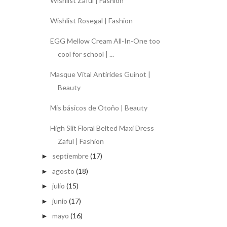
Wishlist Zaful | Fashion
Wishlist Rosegal | Fashion
EGG Mellow Cream All-In-One too
cool for school | ...
Masque Vital Antirides Guinot |
Beauty
Mis básicos de Otoño | Beauty
High Slit Floral Belted Maxi Dress
Zaful | Fashion
septiembre
(17)
►
agosto
(18)
►
julio
(15)
►
junio
(17)
►
mayo
(16)
►