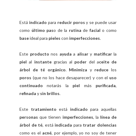
Está
indicado
para
reducir poros
y se puede usar
como
último pas
o de la
rutina
de
facial
o como
base
ideal para
pieles
con
imperfecciones
.
Este
producto
nos
ayuda
a
alisar
y
matificar
la
piel
al
instante
gracias al
poder
del a
ceite de
árbol de té orgánico
.
Minimiza
y
reduce
los
poros
(que no los hace desaparecer) y con el
uso
continuado
notarás la
piel
más
purificada
,
refinada
y
sin brillos
.
Este
tratamiento
está
indicado
para aquellas
personas
que tienen
imperfecciones
, la
línea de
árbol de té
, está
indicada
para
tratar dolencias
como es el
acné
,
por ejemplo, yo no soy de tener