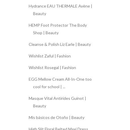
Hydrance EAU THERMALE Avène |
Beauty
HEMP Foot Protector The Body
Shop | Beauty
Cleanse & Polish Liz Earle | Beauty
Wishlist Zaful | Fashion
Wishlist Rosegal | Fashion
EGG Mellow Cream All-In-One too
cool for school | ...
Masque Vital Antirides Guinot |
Beauty
Mis básicos de Otoño | Beauty
High Slit Floral Belted Maxi Dress