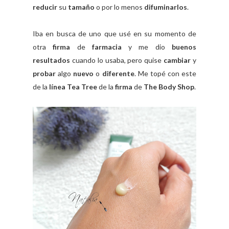
reducir
su
tamaño
o por lo menos
difuminarlos
.
Iba en busca de uno que usé en su momento de
otra
firma
de
farmacia
y me dio
buenos
resultados
cuando lo usaba, pero quise
cambiar
y
probar
algo
nuevo
o
diferente
. Me topé con este
de la
línea Tea Tree
de la
firma
de
The Body Shop
.